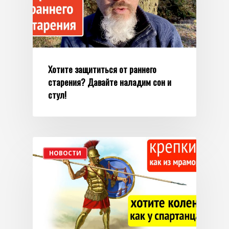
войны», январь 2026
Семинар «Внимание! Но
сентябрь 2025
Семинар «12 зрячих», 
Хотите защититься от раннего
Ретрит, весна 2025
старения? Давайте наладим сон и
Ретрит, сентябрь 2024
стул!
Ретрит, июнь 2024
Семинар, 2023
Семинар, 2021
НОВОСТИ
Ретрит, 2019
Семинар, 2019
Другие семинары