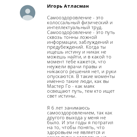
Игорь Атласман
Самооздоровление - это
колоссальный физический и
интеллектуальный труд.
Самооздоровление - это путь
сквозь тонны ложной
информации, заблуждений и
предубеждений. Когда ты
ищешь истину и никак не
можешь найти, и в какой то
момент тебе кажется, что
неужели врачи правы и
никакого решения нет, и руки
опускаются. В такие моменты
именно такие люди, как вы
Мастер Го - как маяк
освещают путь, тем кто ищет
свет истины.
Я 6 лет занимаюсь
самооздоровлением, так как
другого выхода у меня не
было. И эти годы я потратил
на то, чтобы понять, что
здоровьем не является и
какие пути к здоровью не