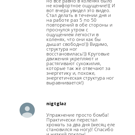
но все равно в коленях было
не комфортное ощущение!(( И
вот вчера увидел это видео.
Стал делать в течении дня и
на работе раз 5 по 50
повторений в обе стороны и
проснулся утром с
ощущением легкости в
коленях, что они как бы
дышат свободно!)) Видимо,
структура ног
восстановилась!)) Круговые
движения укрепляют и
растягивают сухожилия,
которые так же отвечают за
энергетику и, похоже,
энергетическая структура ног
выравнивается!)
nigtglaz
Упражнение просто бомба!
Практически перестал
хромать за два дня (месяц еле
становился на ногу)! Спасибо
и низкий поклон!