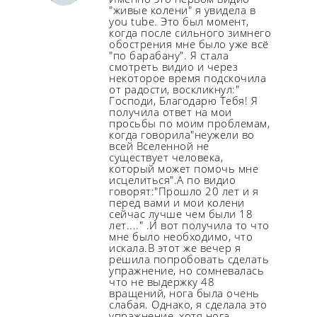
"живые колени" я увидела в
you tube. Это был момент,
когда после сильного зимнего
обострения мне было уже всё
"по барабану". Я стала
смотреть видио и через
некоторое время подскочила
от радости, воскликнул:"
Господи, Благодарю Тебя! Я
получила ответ на мои
просьбы по моим проблемам,
когда говорила"неужели во
всей Вселенной не
существует человека,
который может помочь мне
исцелиться".А по видио
говорят:"Прошло 20 лет и я
перед вами и мои колени
сейчас лучше чем были 18
лет...." .И вот получила то что
мне было необходимо, что
искала.В этот же вечер я
решила попробовать сделать
упражнение, но сомневалась
что не выдержку 48
вращений, нога была очень
слабая. Однако, я сделала это
упражнение, хотя нога