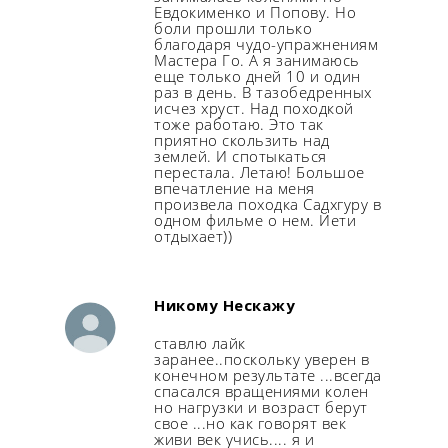
Евдокименко и Попову. Но
боли прошли только
благодаря чудо-упражнениям
Мастера Го. А я занимаюсь
еще только дней 10 и один
раз в день. В тазобедренных
исчез хруст. Над походкой
тоже работаю. Это так
приятно скользить над
землей. И спотыкаться
перестала. Летаю! Большое
впечатление на меня
произвела походка Садхгуру в
одном фильме о нем. Йети
отдыхает))
Никому Нескажу
ставлю лайк
заранее..поскольку уверен в
конечном результате ...всегда
спасался вращениями колен
но нагрузки и возраст берут
свое ...но как говорят век
живи век учись.... я и