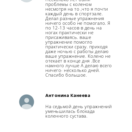
проблемы с коленом
Долголетие
несмотря на то ,что я почти
Клуб спонсоров
Ретрит Мастера Го в Итал
каждый день в спортзале.
Суставы
Делал разные упражнения
Онлайн-семинар «Живые 
Отзывы
ничего особо не помогало. Я
Тазобедренный
по 12-13 часов в день на
ногах практически не
Архив семинаров
Консультация
присаживаясь. ваше
Сверхспособности
упражнение помогло
Семинар «Походка с
практически сразу. приходя
Плоскостопие
гравитацией», 26-31 м
даже ночью с работы делаю
ваше упражнение. Колено не
Память
отекает в конце дня .Все
Семинар «Эффективнос
намного лучше А делаю всего
зоне неопределенности
Ожирение
ничего- несколько дней.
Спасибо большое.
апреля
Онлайн-семинар «Жив
спина», март 2026
Антонина Канеева
Онлайн-семинар «Иску
На седьмой день упражнений
уменьшилась блокада
войны», январь 2026
коленного сустава.
Семинар «Внимание! Но
сентябрь 2025