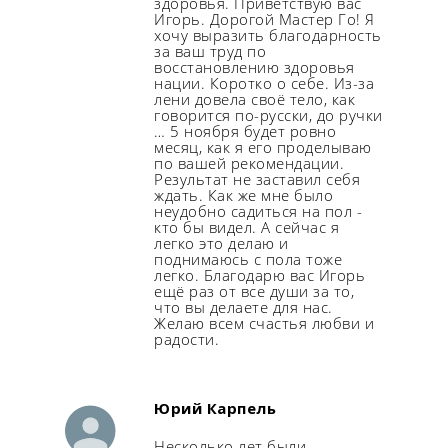
здоровья. Приветствую вас
Игорь. Дорогой Мастер Го! Я
хочу выразить благодарность
за ваш труд по
восстановлению здоровья
нации. Коротко о себе. Из-за
лени довела своё тело, как
говорится по-русски, до ручки
… 5 ноября будет ровно
месяц, как я его проделываю
по вашей рекомендации.
Результат не заставил себя
ждать. Как же мне было
неудобно садиться на пол -
Главная
кто бы видел. А сейчас я
легко это делаю и
поднимаюсь с пола тоже
Об авторе
легко. Благодарю вас Игорь
ещё раз от все души за то,
что вы делаете для нас.
Проблемы
Желаю всем счастья любви и
радости.
Колени
Книга
Спина
Рейши
Юрий Карпель
Походка
Семинар
Несколько лет были