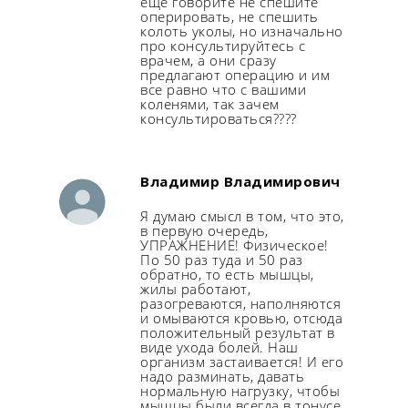
ещё говорите не спешите
оперировать, не спешить
колоть уколы, но изначально
про консультируйтесь с
врачем, а они сразу
предлагают операцию и им
все равно что с вашими
коленями, так зачем
консультироваться????
Владимир Владимирович
Я думаю смысл в том, что это,
в первую очередь,
УПРАЖНЕНИЕ! Физическое!
По 50 раз туда и 50 раз
обратно, то есть мышцы,
жилы работают,
разогреваются, наполняются
и омываются кровью, отсюда
положительный результат в
виде ухода болей. Наш
организм застаивается! И его
надо разминать, давать
нормальную нагрузку, чтобы
мышцы были всегда в тонусе,