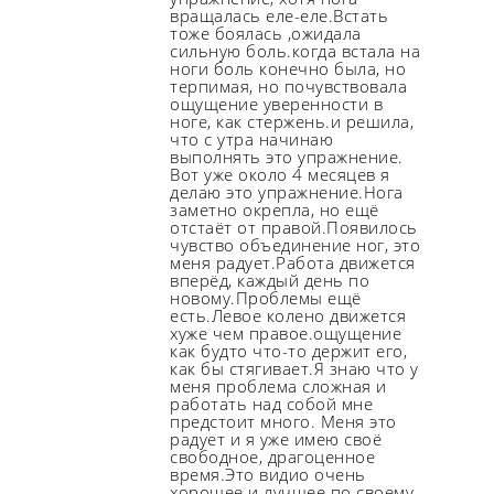
вращалась еле-еле.Встать
тоже боялась ,ожидала
сильную боль.когда встала на
ноги боль конечно была, но
терпимая, но почувствовала
ощущение уверенности в
ноге, как стержень.и решила,
что с утра начинаю
выполнять это упражнение.
Вот уже около 4 месяцев я
делаю это упражнение.Нога
заметно окрепла, но ещё
отстаёт от правой.Появилось
чувство объединение ног, это
меня радует.Работа движется
вперёд, каждый день по
новому.Проблемы ещё
есть.Левое колено движется
хуже чем правое.ощущение
как будто что-то держит его,
как бы стягивает.Я знаю что у
меня проблема сложная и
работать над собой мне
предстоит много. Меня это
радует и я уже имею своё
свободное, драгоценное
время.Это видио очень
хорошее и лучшее по своему