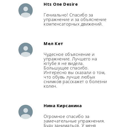
Hts One Desire
Семинар «12 зрячих», 
Гениально! Спасибо за
упражнение и за объяснение
Ретрит, весна 2025
компенсаторных движений.
Ретрит, сентябрь 2024
Ретрит, июнь 2024
Мел Кет
Семинар, 2023
Чудесное объяснение и
упражнение. Лучшего на
Семинар, 2021
ютубе я не видела.
Большущее спасибо.
Интересно вы сказали о том,
Ретрит, 2019
что обувь лучше любых
снимков расскажет о болезни
Семинар, 2019
колен.
Другие семинары
Нина Кирсанина
Огромное спасибо за
замечательные упражнения.
Буду заниматься. У меня