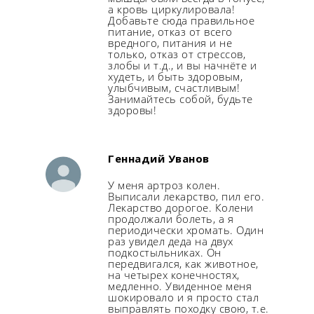
а кровь циркулировала!
Добавьте сюда правильное
питание, отказ от всего
вредного, питания и не
только, отказ от стрессов,
злобы и т.д., и вы начнёте и
худеть, и быть здоровым,
улыбчивым, счастливым!
Занимайтесь собой, будьте
здоровы!
Геннадий Уванов
У меня артроз колен.
Выписали лекарство, пил его.
Лекарство дорогое. Колени
продолжали болеть, а я
периодически хромать. Один
раз увидел деда на двух
подкостыльниках. Он
передвигался, как животное,
на четырех конечностях,
медленно. Увиденное меня
шокировало и я просто стал
выправлять походку свою, т.е.