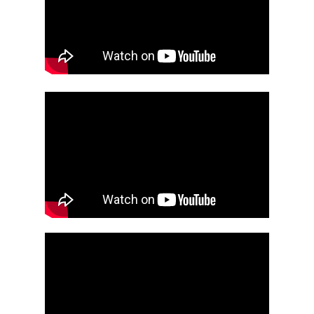
Консультация
Сверхспособности
Семинар «Походка с
Плоскостопие
гравитацией», 26-31 м
Память
Семинар «Эффективнос
зоне неопределенности
Ожирение
апреля
Онлайн-семинар «Жив
спина», март 2026
Онлайн-семинар «Иску
войны», январь 2026
Семинар «Внимание! Но
сентябрь 2025
Семинар «12 зрячих», 
Ретрит, весна 2025
Ретрит, сентябрь 2024