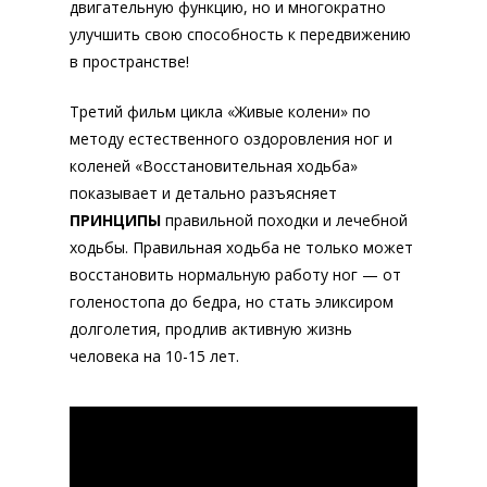
двигательную функцию, но и многократно
улучшить свою способность к передвижению
в пространстве!
Третий фильм цикла «Живые колени» по
Главная
методу естественного оздоровления ног и
Об авторе
коленей «Восстановительная ходьба»
показывает и детально разъясняет
Проблемы
ПРИНЦИПЫ
правильной походки и лечебной
ходьбы. Правильная ходьба не только может
Колени
Книга
восстановить нормальную работу ног — от
Спина
Рейши
голеностопа до бедра, но стать эликсиром
долголетия, продлив активную жизнь
Походка
Семинар
человека на 10-15 лет.
Долголетие
Клуб спонсоров
Ретрит Мастера Го в Итал
Суставы
Онлайн-семинар «Живые 
Отзывы
Тазобедренный
Архив семинаров